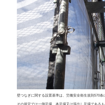
壁つなぎに関する設置基準は、労働安全衛生規則570条
その規定では一側足場、本足場又は張出し足場であるも