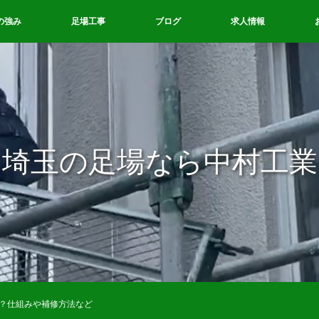
の強み
足場工事
ブログ
求人情報
埼玉の足場なら中村工業
？仕組みや補修方法など